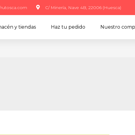
frutosca.com
C/ Minería, Nave 4B, 22006 (Huesca)
acén y tiendas
Haz tu pedido
Nuestro comp