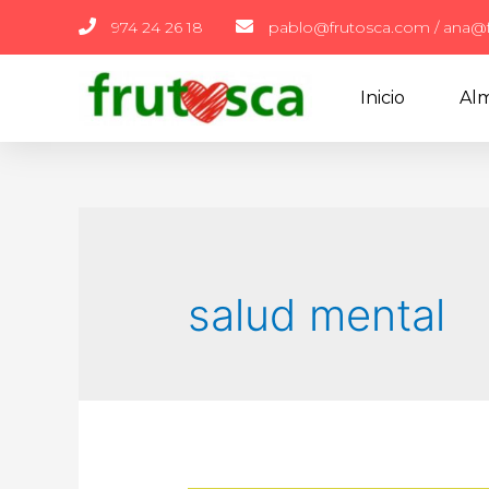
974 24 26 18
pablo@frutosca.com / ana@
Inicio
Alm
salud mental