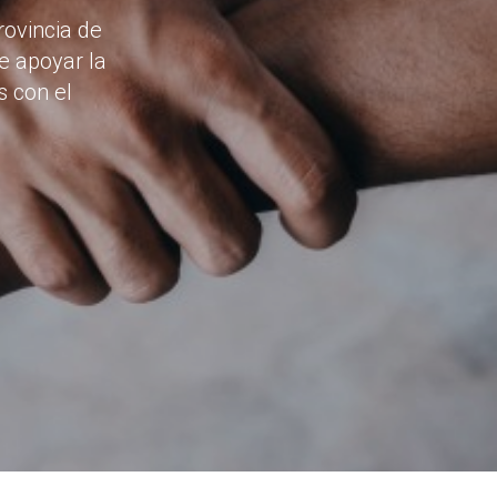
rovincia de
e apoyar la
s con el